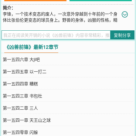
简介：
李锋，一个技术变态的废人，一次意外穿越到十年前的一个身
体比张伯伦更变态的球员身上。野兽的身体，凶狠的性格，精
湛的技术，造就了篮球场上独一无二的凶兽前锋。“我要做的就是比所
有人更凶！”当记者问李锋怎么在强人如林的NBA脱颖而出，成为最伟
复制分享
大的球员时，李锋如是说。————————————2012年，小凯
篮球新作《凶兽前锋》，敬请新老朋
《凶兽前锋》最新12章节
您要是觉得《
凶兽前锋
》还不错的话请不要忘记向您QQ群和微博微信
里的朋友推荐哦！
第一五四六章 大ji吧
第一五四五章 以一打二
第一五四四章 糟糕
第一五四三章 书包杜
第一五四二章 三人
第一五四一章 天王山之球
第一五四零章 闪躲