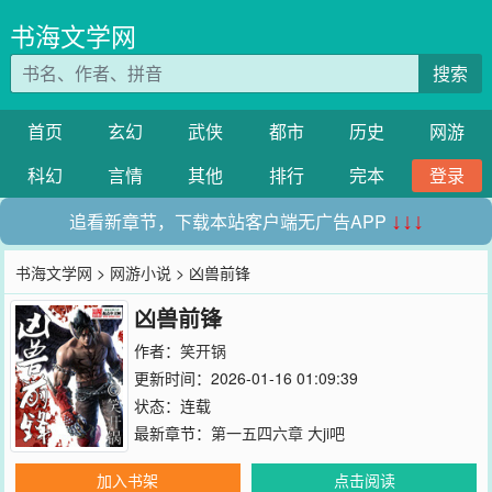
书海文学网
搜索
首页
玄幻
武侠
都市
历史
网游
科幻
言情
其他
排行
完本
登录
追看新章节，下载本站客户端无广告APP
↓↓↓
书海文学网
>
网游小说
> 凶兽前锋
凶兽前锋
作者：
笑开锅
更新时间：2026-01-16 01:09:39
状态：连载
最新章节：
第一五四六章 大ji吧
加入书架
点击阅读