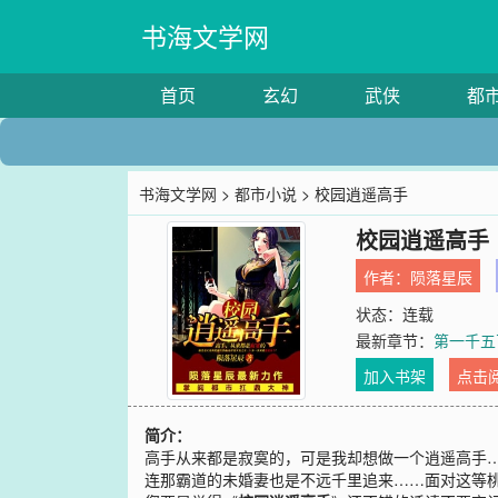
书海文学网
首页
玄幻
武侠
都
书海文学网
>
都市小说
> 校园逍遥高手
校园逍遥高手
作者：
陨落星辰
状态：连载
最新章节：
第一千五
加入书架
点击
简介：
高手从来都是寂寞的，可是我却想做一个逍遥高手
连那霸道的未婚妻也是不远千里追来……面对这等