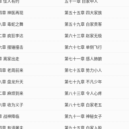
章 佳人有约
五十一章 白家中人
四章 神医再现
第五十五章 四大家族
八章 毒蛇之舞
第五十九章 白家贵客
二章 疯狂李达
第六十三章 赵家无极
六章 摆锤撞击
第六十七章 单侧飞行
章 离家出走
第七十一章 感人肺腑
四章 老周前来
第七十五章 势力小人
八章 盘龙升天
第七十九章 不凡少年
二章 麻烦到来
第八十三章 令人心疼
六章 收为义子
第八十七章 白家老五
章 战神降临
第九十一章 神秘女子
四章 有请屠夫
第九十五章 白家入股