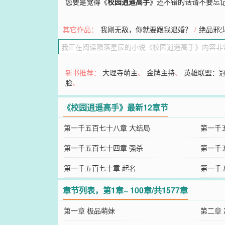
您要是觉得《
校园逍遥高手
》还不错的话请不要忘
其它作品：
我刚无敌，你就要跟我退婚？
/
绝品邪
新书推荐：
大理寺萌主
、
金牌主持
、
英雄联盟：
脸
、
《校园逍遥高手》最新12章节
第一千五百七十八章 大结局
第一千
第一千五百七十四章 强杀
第一千
第一千五百七十章 起名
第一千
章节列表，第1章~ 100章/共1577章
第一章 极品萌妹
第二章