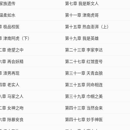
 家族遗传
第七章 我是斯文人
 温柔如水
第十一章 津南虎哥
章 极品校医
第十五章 热血澎湃（上）
章 津南阿虎（下）
第十九章 我是英雄
二章 绝望之中
第二十三章 李家李达
六章 再会妖精
第二十七章 红馆壹号
章 渣男再现
第三十一章 天青血狼
四章 老实人
第三十五章 同命相连
八章 马家之人
第三十九章 巾帼之美
二章 女神之吻
第四十三章 当然会来
六章 除暴安良
第四十七章 妙手神医