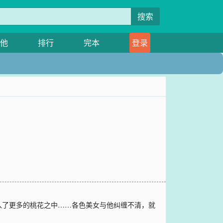
搜索
他
排行
完本
登录
入了更多的桃花之中……各色美女与他纠缠不清，就