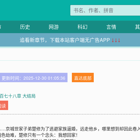
市
历史
网游
科幻
言情
其
追看新章节，下载本站客户端无广告APP
↓↓↓
更新时间：2025-12-30 01:05:36
直达底部
百七十八章 大结局
阅读
……京城世家子弟楚修为了逃避家族逼婚，远走他乡，哪里想到却因此卷
桃色劫难，楚修只有一个念头：我想回家！