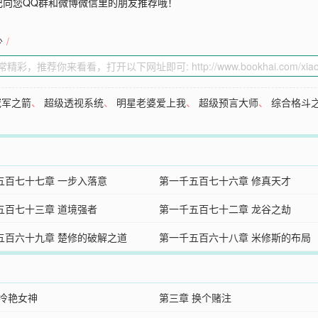
记向您QQ群和微博微信里的朋友推荐哦！
少
/
冠军之箭
、
超级透视系统
、
明星老婆爱上我
、
超级预言大师
、
综合格斗
五百七十七章 一步入落意
第一千五百七十六章 修真天才
五百七十三章 道境强者
第一千五百七十二章 龙谷之劫
五百六十九章 楚修的破解之道
第一千五百六十八章 米修斯的布局
 冷艳女神
第三章 换个赌注