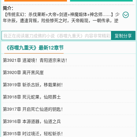
简介：
【传统玄幻：杀伐果断+大帝+剑道+神魔煅体+神念师……】少
年许辰，遭逢背叛，险些惨死之时，天帝殿现，一朝传承，逆
天改命！帝阶武学，信手捏来。……世间一直有天帝殿的传说。殿中
有绝世大帝传承。镇古绝今的噬天大帝。《吞噬帝诀》，噬天噬地噬
复制分享
万物，练至大成，连大道都可吞噬。战天斗地的战天大帝。《战天
诀》，天战斗地，盖世无敌，练到大成，战力提升256倍，拳破寰
《吞噬九重天》最新12章节
宇，弹指灭星辰。气吞寰宇的黄泉大帝。惊才绝艳的虚空大帝。……
您要是觉得《
吞噬九重天
》还不错的话请不要忘记向您QQ群和微博微
第3921章 道凝境！青阳道宗来访！
信里的朋友推荐哦！
第3920章 离开黑风崖
第3919章 斩杀古妖，移栽果树！
第3918章 死元蛇果，仙陨葬土
第3917章 开启死亡仙道的钥匙！
第3916章 本源道器，仙道之兵
第3915章 时过境迁，轻松斩杀！