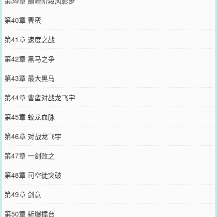
第39章 巅峰阶段风影步
第40章 曹蛮
第41章 速度之战
第42章 黑马之争
第43章 最大黑马
第44章 曹蛮对战龙飞宇
第45章 蛟龙血脉
第46章 对战龙飞宇
第47章 一剑败之
第48章 司空徒突破
第49章 剑意
第50章 斩爆擂台