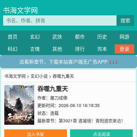
书海文学网
搜索
首页
玄幻
武侠
都市
历史
网游
科幻
言情
其他
排行
完本
登录
追看新章节，下载本站客户端无广告APP
↓↓↓
书海文学网
>
玄幻小说
> 吞噬九重天
吞噬九重天
作者：
屠刀成佛
更新时间：2026-08-10 16:18:35
状态：连载
最新章节：
第3921章 道凝境！青阳道宗来访！
加入书架
点击阅读