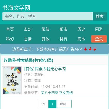
书海文学网
搜索
首页
玄幻
武侠
都市
历史
网游
科幻
言情
其他
排行
完本
登录
↓↓↓
追看新章节，下载本站客户端无广告APP
苏景闲-搜索结果(共1条记录)
[其他]同桌令我无心学习
作者：
苏景闲
状态：完本
更新时间：11-24 13:44:47
最新章节：
第八十四章 正文完结
1/1
1