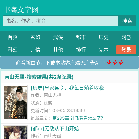
书海文学网
搜索
首页
玄幻
武侠
都市
历史
网游
科幻
言情
其他
排行
完本
登录
↓↓↓
追看新章节，下载本站客户端无广告APP
南山无疆-搜索结果(共2条记录)
[历史]皇家县令，我每日躺着收税
作者：
南山无疆
状态：连载
更新时间：08-05 23:18:36
最新章节：
第235章 让我看看怎么了？
[都市]无敌从下山开始
作者：
南山无疆