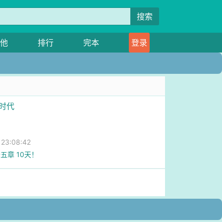
搜索
他
排行
完本
登录
学时代
3:08:42
五章 10天！