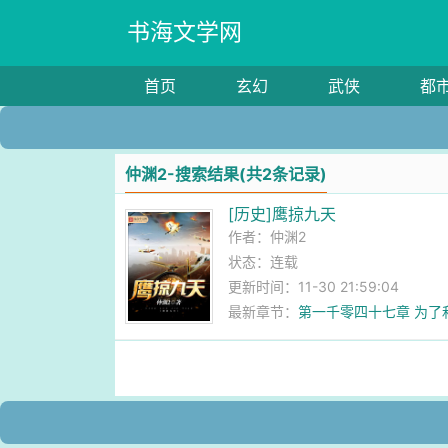
书海文学网
首页
玄幻
武侠
都
仲渊2-搜索结果(共2条记录)
[历史]鹰掠九天
作者：
仲渊2
状态：连载
更新时间：11-30 21:59:04
最新章节：
第一千零四十七章 为了