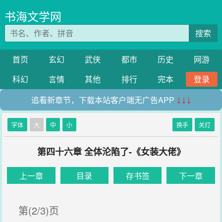
书海文学网
搜索
首页
玄幻
武侠
都市
历史
网游
科幻
言情
其他
排行
完本
登录
追看新章节，下载本站客户端无广告APP
↓↓↓
字体
大
中
小
换手
关灯
第四十六章 全体沦陷了-《女装大佬》
上一章
目录
存书签
下一章
第(2/3)页