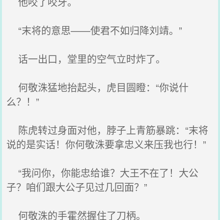
他咬了咬牙。
“末将的意思——使君不如归降刘靖。”
话一出口，堂里的空气立时炸了。
何敬洙猛地抬起头，虎目圆瞪：“你说什
么？！”
陈虎转过身面对他，脖子上青筋暴跳：“末将
说的是实话！你何敬洙要拿忠义来压我也行！”
“我问你，你能忠给谁？大王不在了！大公
子？咱们跟大公子见过几回面？”
何敬洙的手霍然握住了刀柄。