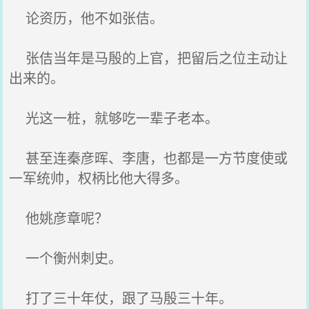
论资历，他不如张佶。
张佶当年是马殷的上官，把留后之位主动让
出来的。
光这一桩，就够吃一辈子老本。
甚至连秦彦晖、李唐，也都是一方节度使或
一军统帅，权柄比他大得多。
他姚彦章呢？
一个衡州刺史。
打了三十年仗，跟了马殷三十年。