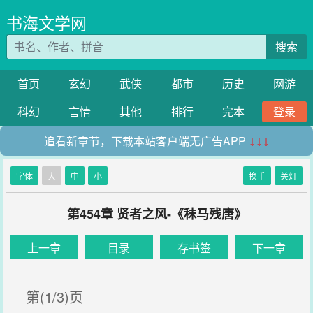
书海文学网
搜索
首页
玄幻
武侠
都市
历史
网游
科幻
言情
其他
排行
完本
登录
追看新章节，下载本站客户端无广告APP
↓↓↓
字体
大
中
小
换手
关灯
第454章 贤者之风-《秣马残唐》
上一章
目录
存书签
下一章
第(1/3)页