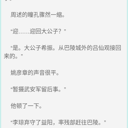
周述的瞳孔骤然一缩。
“迎……迎回大公子？”
“是。大公子希振。从巴陵城外的吕仙观接回
来的。”
姚彦章的声音很平。
“暂摄武安军留后事。”
他顿了一下。
“李琼弃守了益阳，率残部赶往巴陵。”