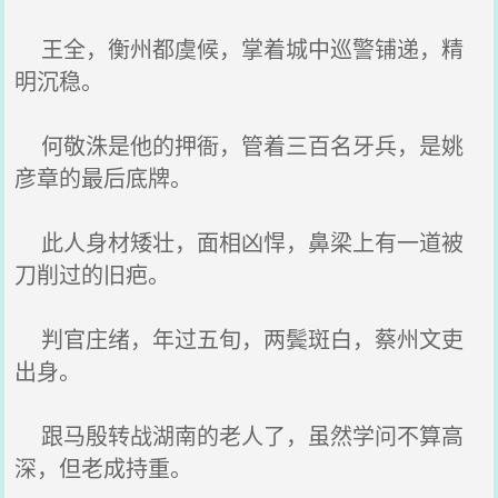
王全，衡州都虞候，掌着城中巡警铺递，精
明沉稳。
何敬洙是他的押衙，管着三百名牙兵，是姚
彦章的最后底牌。
此人身材矮壮，面相凶悍，鼻梁上有一道被
刀削过的旧疤。
判官庄绪，年过五旬，两鬓斑白，蔡州文吏
出身。
跟马殷转战湖南的老人了，虽然学问不算高
深，但老成持重。