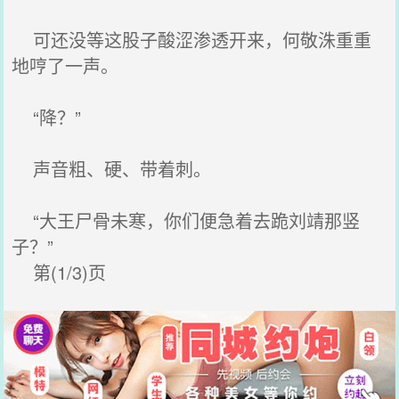
可还没等这股子酸涩渗透开来，何敬洙重重
地哼了一声。
“降？”
声音粗、硬、带着刺。
“大王尸骨未寒，你们便急着去跪刘靖那竖
子？”
第(1/3)页