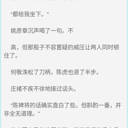
“都给我坐下。”
姚彦章沉声喝了一句。不
高，但那股子不容置疑的威压让两人同时顿
住了。
何敬洙松了刀柄，陈虎也退了半步。
庄绪不疾不徐地接过话头。
“陈裨将的话确实直白了些。但斟酌一番，并
非全无道理。”