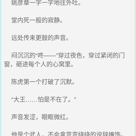
姚彦章一字一字地往外吐。
堂内死一般的寂静。
远处传来更鼓的声音。
闷沉沉的“咚——”穿过夜色，穿过紧闭的门
窗，砸进每个人的心窝里。
陈虎第一个打破了沉默。
“大王……怕是不在了。”
声音发涩，眼眶微红。
他是个武人，不会拿弯弯绕绕的说辞掩饰。