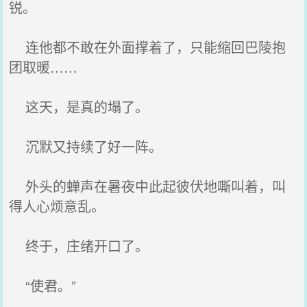
锐。
连他都不敢在外面撑着了，只能缩回巴陵抱
团取暖……
这天，是真的塌了。
沉默又持续了好一阵。
外头的蝉声在暑夜中此起彼伏地嘶叫着，叫
得人心烦意乱。
终于，庄绪开口了。
“使君。”