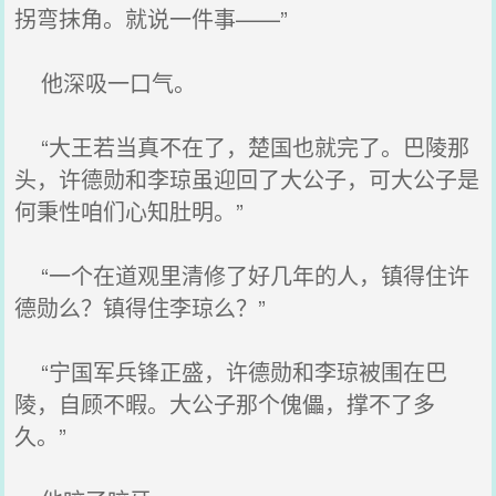
拐弯抹角。就说一件事——”
他深吸一口气。
“大王若当真不在了，楚国也就完了。巴陵那
头，许德勋和李琼虽迎回了大公子，可大公子是
何秉性咱们心知肚明。”
“一个在道观里清修了好几年的人，镇得住许
德勋么？镇得住李琼么？”
“宁国军兵锋正盛，许德勋和李琼被围在巴
陵，自顾不暇。大公子那个傀儡，撑不了多
久。”