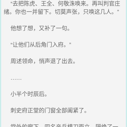
“去把陈虎、王全、何敬洙唤来。再叫判官庄
绪。你也一并留下。切莫声张，只唤这几人。”
他想了想，又补了一句。
“让他们从后角门入府。”
周述领命，悄声退了出去。
……
小半个时辰后。
刺史府正堂的门窗全部阖紧了。
堂外的廊下，四名亲兵横刀而立，隔绝了一