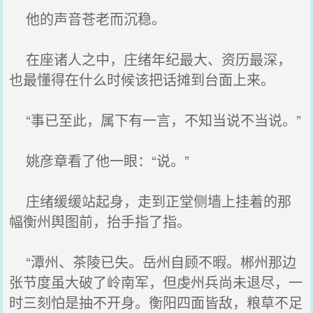
他的声音苍老而沉稳。
在座诸人之中，庄绪年纪最大、资历最深，
也最懂得在什么时候该把话摊到台面上来。
“事已至此，属下有一言，不知当说不当说。”
姚彦章看了他一眼：“说。”
庄绪缓缓站起身，走到正堂侧墙上挂着的那
幅衡州舆图前，抬手指了指。
“潭州、茶陵已失。岳州自顾不暇。郴州那边
张节度虽大破了岭南军，但虔州兵尚未退尽，一
时三刻怕是抽不开身。衡阳四面皆敌，粮草不足