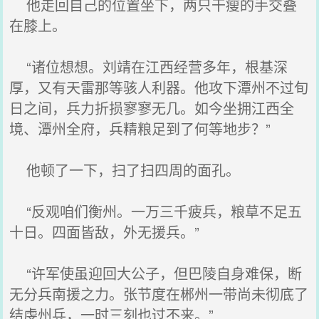
他走回自己的位置坐下，两只干瘦的手交叠
在膝上。
“诸位想想。刘靖在江西经营多年，根基深
厚，又有天雷那等骇人利器。他攻下潭州不过旬
日之间，兵力折损寥寥无几。如今坐拥江西全
境、潭州全府，兵精粮足到了何等地步？”
他顿了一下，扫了扫四周的面孔。
“反观咱们衡州。一万三千疲兵，粮草不足五
十日。四面皆敌，外无援兵。”
“许军使虽迎回大公子，但巴陵自身难保，断
无分兵南援之力。张节度在郴州一带尚未彻底了
结虔州兵，一时三刻也过不来。”