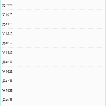
第39章
第40章
第41章
第42章
第43章
第44章
第45章
第46章
第47章
第48章
第49章