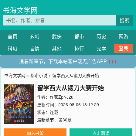
书海文学网
搜索
首页
玄幻
武侠
都市
历史
网游
科幻
言情
其他
排行
完本
登录
追看新章节，下载本站客户端无广告APP
↓↓↓
书海文学网
>
都市小说
> 留学西大从锻刀大赛开始
留学西大从锻刀大赛开始
作者：
作家ZpNJ2u
更新时间：2026-08-06 18:12:29
状态：连载
最新章节：
第30章
加入书架
点击阅读