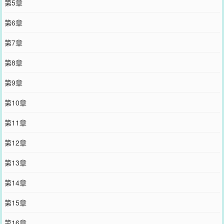
第5章
第6章
第7章
第8章
第9章
第10章
第11章
第12章
第13章
第14章
第15章
第16章