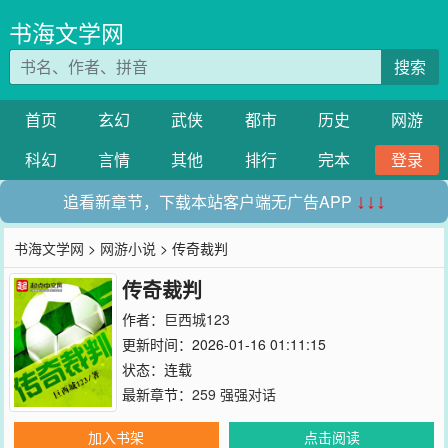
书海文学网
搜索
首页
玄幻
武侠
都市
历史
网游
科幻
言情
其他
排行
完本
登录
追看新章节，下载本站客户端无广告APP
↓↓↓
书海文学网
>
网游小说
> 传奇裁判
传奇裁判
作者：
巨西城123
更新时间：2026-01-16 01:11:15
状态：连载
最新章节：
259 强强对话
加入书架
点击阅读