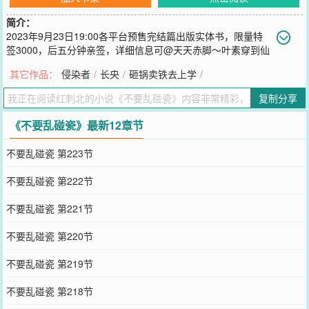
简介：
2023年9月23日19:00各平台预售完结篇出版实体书，限量特
签3000，后五分钟亲签，详细信息可@天天赤脚～叶素穿到仙
侠小说中，入乡随俗兢兢业业修仙，闲暇时围观男女主谈情说爱、分
其它作品：
侵染者
/
长央
/
砸锅卖铁去上学
/
分合合。她生活过得有滋有味，还有狗血偶像剧看。万万没想到妖界
有条小蛇冒充人，来千机门当弟子，偏偏这条小蛇功力不行，妖气四
复制分享
溢，蛇尾经常一不留神冒出来。作为一个爱好和平，三界平等的人，
叶素为了不让这小蛇被师门斩杀，时不时就要帮他掩盖妖气，挡蛇
《不要乱碰瓷》最新12章节
尾。叶素：心累。大妖游伏时混进千机门，经常故意暴露自己是妖，
想要借机生事，偏偏千机门有个莫名其妙的人，在他故意泄露妖气
不要乱碰瓷 第223节
时，会用真气罩过来，其他千机门人压根没有发现妖气。游伏时一不
做二不休，干脆露出真身，吓死这帮正道人士，结果才冒出蛇尾，那
不要乱碰瓷 第222节
个人衣袍裹过来，还在衣袍下面摸他尾巴！果然，千机门都是一群道
貌岸然的人！连蛇都不放过！！！我的预收文：《全面进化》，男主
不要乱碰瓷 第221节
鱼青飞，欢迎收藏呀～文案：方回所在星球最终还是爆炸了。但她活
了下来。再睁开眼时，有人正在外面撬她的冷冻舱。“欸。”陌生的黑
不要乱碰瓷 第220节
发青年手拿着撬棍，另一只手抱着舱板，探脸对上方回的目光，心虚
道，“对不起，我不知道这是你家，要不要现在……帮你恢复原样？”
不要乱碰瓷 第219节
方回：“……”
您要是觉得《
不要乱碰瓷
》还不错的话请不要忘记向您QQ群和微博微
不要乱碰瓷 第218节
信里的朋友推荐哦！