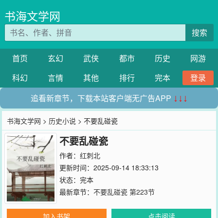
书海文学网
搜索
首页
玄幻
武侠
都市
历史
网游
科幻
言情
其他
排行
完本
登录
追看新章节，下载本站客户端无广告APP
↓↓↓
书海文学网
>
历史小说
> 不要乱碰瓷
不要乱碰瓷
作者：
红刺北
更新时间：2025-09-14 18:33:13
状态：完本
最新章节：
不要乱碰瓷 第223节
加入书架
点击阅读